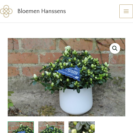
Ga
Bloemen Hanssens
naar
de
inhoud