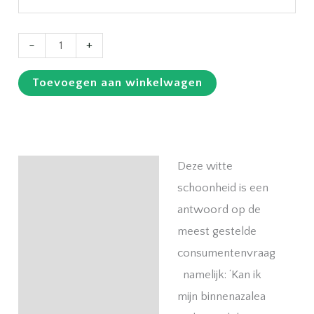
Azalea
-
+
Hortino
Toevoegen aan winkelwagen
wit
met
pot
aantal
Deze witte
Beschrijving
schoonheid is een
antwoord op de
meest gestelde
consumentenvraag
namelijk: ‘Kan ik
mijn binnenazalea