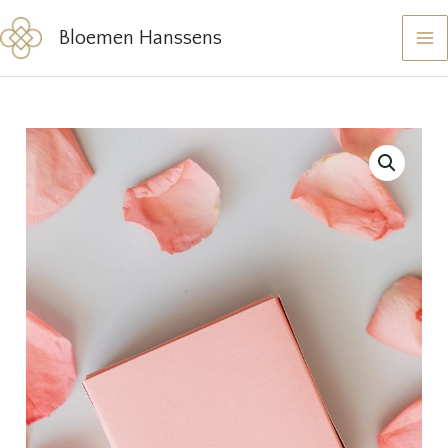
Ga
Bloemen Hanssens
naar
de
inhoud