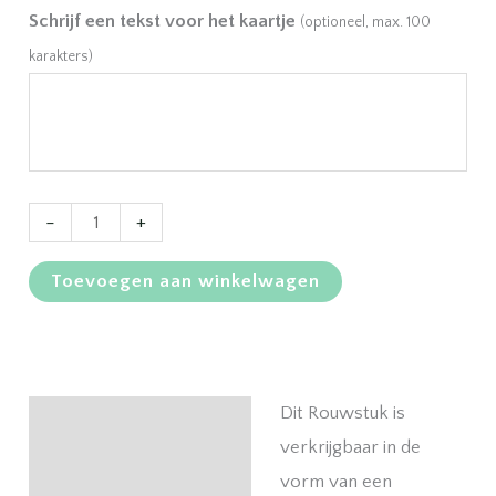
Schrijf een tekst voor het kaartje
(optioneel, max. 100
karakters)
Rouwstuk
-
+
met
Toevoegen aan winkelwagen
witte
Rozen
en
Lelie
Dit Rouwstuk is
Beschrijving
aantal
verkrijgbaar in de
vorm van een