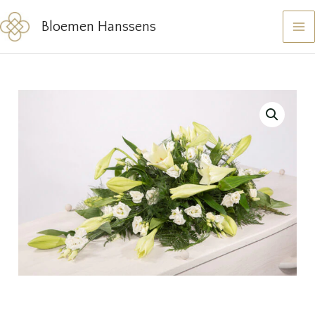
Ga
Bloemen Hanssens
naar
de
inhoud