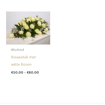
tot
€70.00
Afscheid
Rouwstuk met
witte Rozen
Prijsklasse:
€
50.00
-
€
80.00
€50.00
tot
€80.00