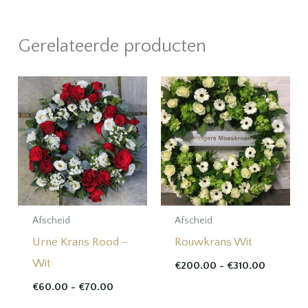
Gerelateerde producten
Afscheid
Afscheid
Urne Krans Rood –
Rouwkrans Wit
Wit
Prijsklass
€
200.00
-
€
310.00
€200.00
Prijsklasse:
€
60.00
-
€
70.00
tot
€60.00
€310.00