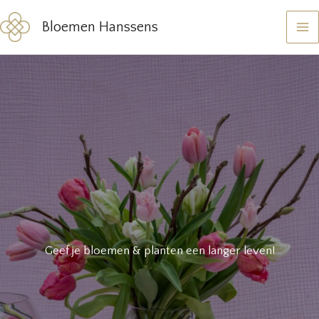
Ga
Bloemen Hanssens
naar
de
inhoud
Geef je bloemen & planten een langer leven!