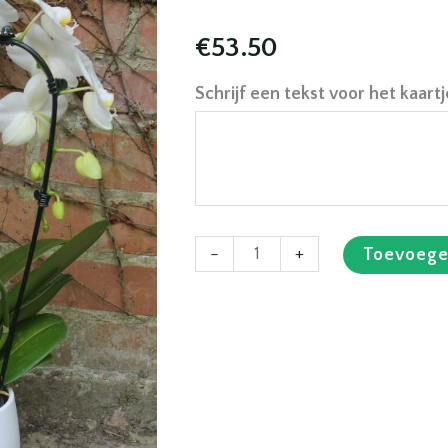
€
53.50
Schrijf een tekst voor het kaartj
Orchidee
-
+
Toevoege
Fontano
met
pot
aantal