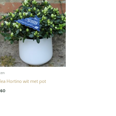
ten
lea Hortino wit met pot
.60