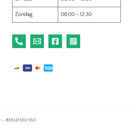
Zondag
08:00 - 12:30
n
-
BE1021.550.550